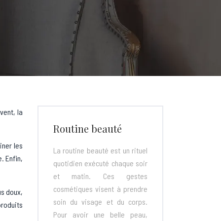
vent, la
Routine beauté
iner les
La routine beauté est un rituel
. Enfin,
quotidien exécuté chaque soir
et matin. Ces gestes
cosmétiques visent à prendre
us doux,
soin du visage et du corps.
produits
Pour avoir une belle peau,