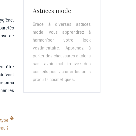
Astuces mode
hygiène.
Grâce à diverses astuces
mpuretés
mode, vous apprendrez à
 base de
harmoniser votre look
vestimentaire. Apprenez à
porter des chaussures à talons
sans avoir mal. Trouvez des
eut être
conseils pour acheter les bons
 doivent
produits cosmétiques.
une peau
iner les
 type
eau ?