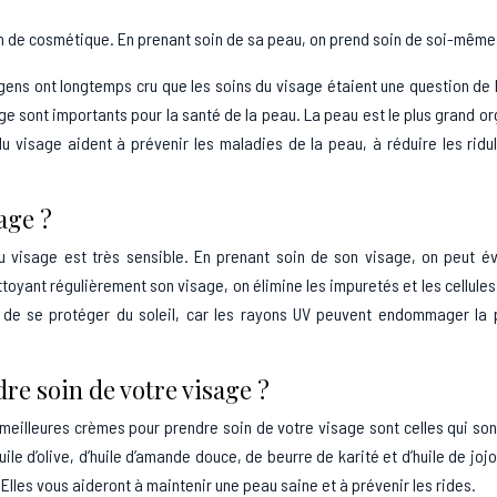
on de cosmétique. En prenant soin de sa peau, on prend soin de soi-même
gens ont longtemps cru que les soins du visage étaient une question de
ge sont importants pour la santé de la peau. La peau est le plus grand o
du visage aident à prévenir les maladies de la peau, à réduire les ridu
age ?
u visage est très sensible. En prenant soin de son visage, on peut év
nettoyant régulièrement son visage, on élimine les impuretés et les cellule
ant de se protéger du soleil, car les rayons UV peuvent endommager la
re soin de votre visage ?
meilleures crèmes pour prendre soin de votre visage sont celles qui son
le d’olive, d’huile d’amande douce, de beurre de karité et d’huile de joj
 Elles vous aideront à maintenir une peau saine et à prévenir les rides.